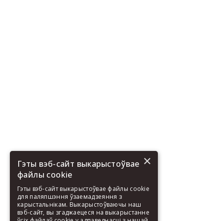
×
Гэты вэб-сайт выкарыстоўвае
файлы cookie
Гэты вэб-сайт выкарыстоўвае файлы cookie
для паляпшэння ўзаемадзеяння з
карыстальнікам. Выкарыстоўваючы наш
вэб-сайт, вы згаджаецеся на выкарыстанне
ўсіх файлаў cookie у адпаведнасці з нашай