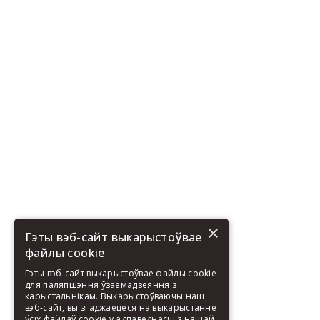
×
Гэты вэб-сайт выкарыстоўвае
файлы cookie
Гэты вэб-сайт выкарыстоўвае файлы cookie
для паляпшэння ўзаемадзеяння з
карыстальнікам. Выкарыстоўваючы наш
вэб-сайт, вы згаджаецеся на выкарыстанне
ўсіх файлаў cookie у адпаведнасці з нашай