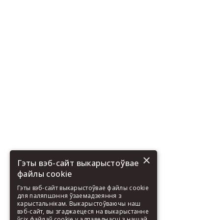
×
Гэты вэб-сайт выкарыстоўвае
файлы cookie
Гэты вэб-сайт выкарыстоўвае файлы cookie
для паляпшэння ўзаемадзеяння з
карыстальнікам. Выкарыстоўваючы наш
вэб-сайт, вы згаджаецеся на выкарыстанне
ўсіх файлаў cookie у адпаведнасці з нашай