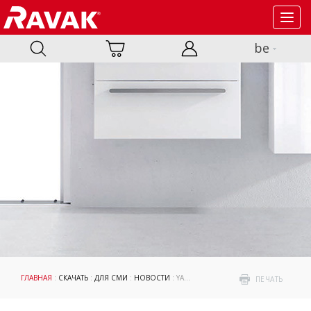
Toggl
navig
be
ГЛАВНАЯ
:
СКАЧАТЬ
:
ДЛЯ СМИ
:
НОВОСТИ
: YARD
ПЕЧАТЬ