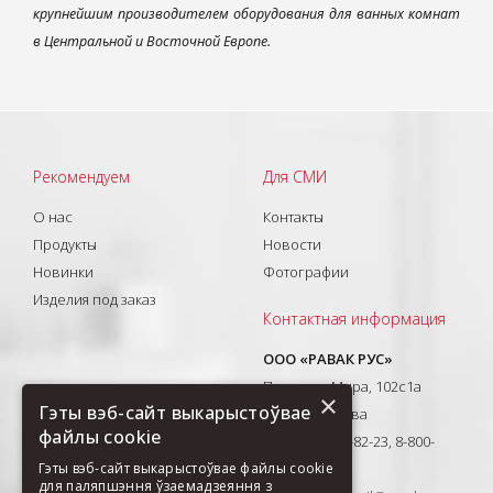
крупнейшим производителем оборудования для ванных комнат
в Центральной и Восточной Европе.
Рекомендуем
Для СМИ
О нас
Контакты
Продукты
Новости
Новинки
Фотографии
Изделия под заказ
Контактная информация
ООО «РАВАК РУС»
Проспект Мира, 102с1а
×
Гэты вэб-сайт выкарыстоўвае
129626, Москва
файлы cookie
T: +7(495) 710-82-23, 8-800-
333-41-51
Гэты вэб-сайт выкарыстоўвае файлы cookie
для паляпшэння ўзаемадзеяння з