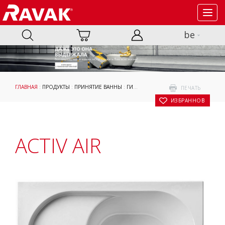
Toggl
navig
be
ГЛАВНАЯ
:
ПРОДУКТЫ
:
ПРИНЯТИЕ ВАННЫ
:
ГИДРОМАССАЖНЫЕ СИСТЕМЫ
:
ОРИГ
ПЕЧАТЬ
В ИЗБРАННОЕ
ACTIV AIR