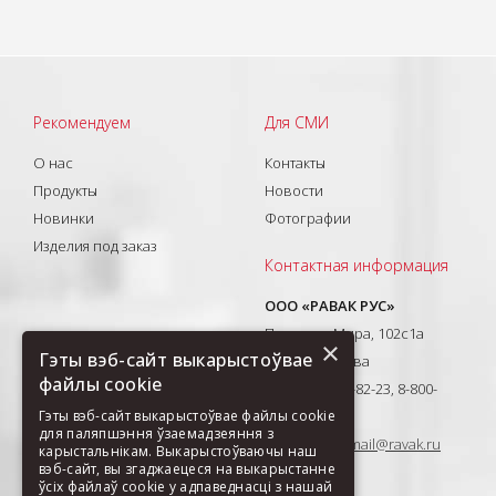
Рекомендуем
Для СМИ
О нас
Контакты
Продукты
Новости
Новинки
Фотографии
Изделия под заказ
Контактная информация
ООО «РАВАК РУС»
Проспект Мира, 102с1а
×
Гэты вэб-сайт выкарыстоўвае
129626, Москва
файлы cookie
T: +7(495) 710-82-23, 8-800-
333-41-51
Гэты вэб-сайт выкарыстоўвае файлы cookie
для паляпшэння ўзаемадзеяння з
E-mail:
ravak-mail@ravak.ru
карыстальнікам. Выкарыстоўваючы наш
вэб-сайт, вы згаджаецеся на выкарыстанне
ўсіх файлаў cookie у адпаведнасці з нашай