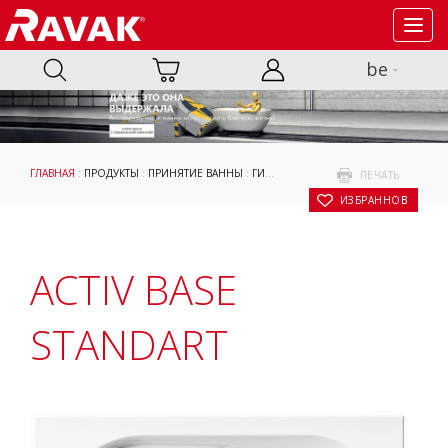
Toggl
navig
be
ГЛАВНАЯ
:
ПРОДУКТЫ
:
ПРИНЯТИЕ ВАННЫ
:
ГИДРОМАССАЖНЫЕ СИСТЕМЫ
:
ОРИГ
ПЕЧАТЬ
В ИЗБРАННОЕ
ACTIV BASE
STANDART