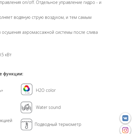
правления on/off. Отдельное управление гидро - и
олняет водяную струю воздухом, и тем самым
ля осушения аэромассажной системы после слива
.5 кВт
 функции:
ь»
H2O color
Water sound
нкцией
Подводный термометр