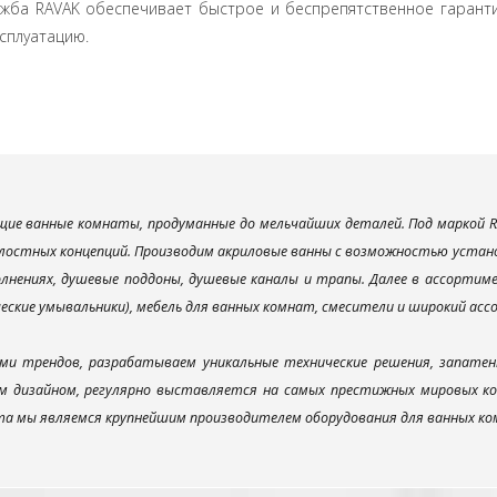
ужба RAVAK обеспечивает быстрое и беспрепятственное гарант
ксплуатацию.
ие ванные комнаты, продуманные до мельчайших деталей. Под маркой R
лостных концепций. Производим акриловые ванны с возможностью установ
лнениях, душевые поддоны, душевые каналы и трапы. Далее в ассорти
ческие умывальники), мебель для ванных комнат, смесители и широкий ас
ми трендов, разрабатываем уникальные технические решения, запатен
 дизайном, регулярно выставляется на самых престижных мировых конк
а мы являемся крупнейшим производителем оборудования для ванных ком