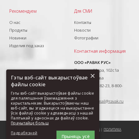
Рекомендуем
Для СМИ
О нас
Контакты
Продукты
Новости
Новинки
Фотографии
Изделия под заказ
Контактная информация
ООО «РАВАК РУС»
Проспект Мира, 102с1а
×
Гэты вэб-сайт выкарыстоўвае
129626, Москва
файлы cookie
T: +7(495) 710-82-23, 8-800-
333-41-51
Гэты вэб-сайт выкарыстоўвае файлы cookie
для паляпшэння ўзаемадзеяння з
E-mail:
ravak-mail@ravak.ru
карыстальнікам. Выкарыстоўваючы наш
вэб-сайт, вы згаджаецеся на выкарыстанне
ўсіх файлаў cookie у адпаведнасці з нашай
Палітыкай у адносінах да файлаў cookie.
Прачытайце больш
ПОРЕКОМЕНДОВАТЬ СТРАНИЦУ
|
КАРТА САЙТА
|
COOKIES
|
ПОЛИТИКА
Падрабязней
Прыняць усё
ОБРАБОТКИ ДАННЫХ ООО РАВАК РУС