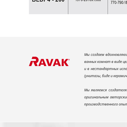
Мы создаем вдохновляющ
ванных комнат в виде це
и в нестандартных испо
(унитазы, биде и керами
Мы являемся создателя
оригинальным авторским
производственного опыт