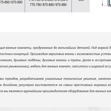
ие ванные комнаты, продуманные до мельчайших деталей. Под маркой R
лостных концепций. Производим акриловые ванны с возможностью установ
лнениях, душевые поддоны, душевые каналы и трапы. Далее в ассорти
ческие умывальники), мебель для ванных комнат, смесители и широкий ас
ми трендов, разрабатываем уникальные технические решения, запатен
 дизайном, регулярно выставляется на самых престижных мировых конк
а мы являемся крупнейшим производителем оборудования для ванных ком