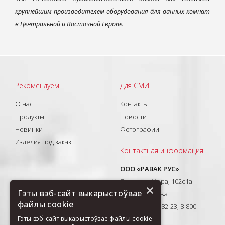
крупнейшим производителем оборудования для ванных комнат
в Центральной и Восточной Европе.
Рекомендуем
Для СМИ
О нас
Контакты
Продукты
Новости
Новинки
Фотографии
Изделия под заказ
Контактная информация
ООО «РАВАК РУС»
Проспект Мира, 102с1а
×
Гэты вэб-сайт выкарыстоўвае
129626, Москва
файлы cookie
T: +7(495) 710-82-23, 8-800-
333-41-51
Гэты вэб-сайт выкарыстоўвае файлы cookie