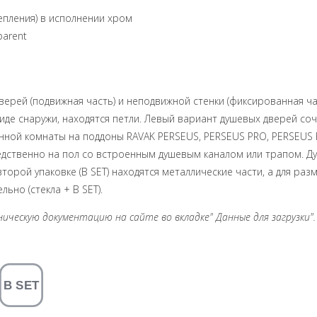
репления) в исполнении хром
parent
дверей (подвижная часть) и неподвижной стенки (фиксированная ч
иде снаружи, находятся петли. Левый вариант душевых дверей соч
нной комнаты на поддоны RAVAK PERSEUS, PERSEUS PRO, PERSEUS 
дственно на пол со встроенным душевым каналом или трапом. Ду
второй упаковке (B SET) находятся металлические части, а для раз
ьно (стекла + B SET).
ческую документацию на сайте во вкладке" Данные для загрузки". 