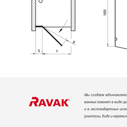
Мы создаем вдохновляющ
ванных комнат в виде це
и в нестандартных испо
(унитазы, биде и керами