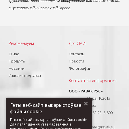
крупнейшим производителем оборудования для ванных комнат
в Центральной и Восточной Европе.
Рекомендуем
Для СМИ
О нас
Контакты
Продукты
Новости
Новинки
Фотографии
Изделия под заказ
Контактная информация
ООО «РАВАК РУС»
Проспект Мира, 102с1а
×
Гэты вэб-сайт выкарыстоўвае
129626, Москва
файлы cookie
T: +7(495) 710-82-23, 8-800-
Гэты вэб-сайт выкарыстоўвае файлы cookie
333-41-51
для паляпшэння ўзаемадзеяння з
E-mail:
ravak-mail@ravak.ru
карыстальнікам. Выкарыстоўваючы наш