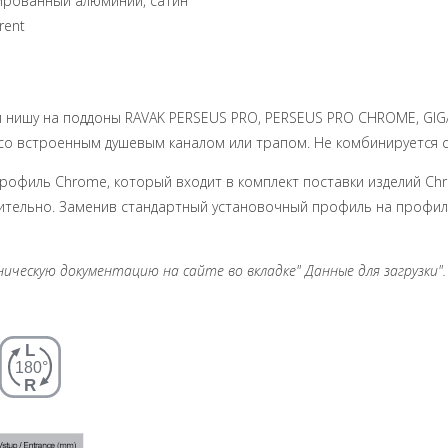
лированный алюминий, сатин
rent
 нишу на поддоны RAVAK PERSEUS PRO, PERSEUS PRO CHROME, GIGA
со встроенным душевым каналом или трапом. Не комбинируется с
рофиль Chrome, который входит в комплект поставки изделий Ch
ительно. Заменив стандартный установочный профиль на профиль
ческую документацию на сайте во вкладке" Данные для загрузки". 