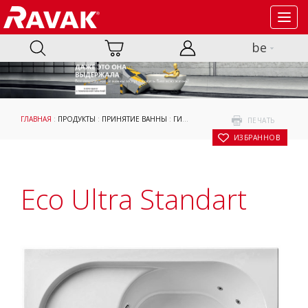
Toggl
navig
be
ГЛАВНАЯ
:
ПРОДУКТЫ
:
ПРИНЯТИЕ ВАННЫ
:
ГИДРОМАССАЖНЫЕ СИСТЕМЫ
:
ОРИГ
ПЕЧАТЬ
В ИЗБРАННОЕ
Eco Ultra Standart