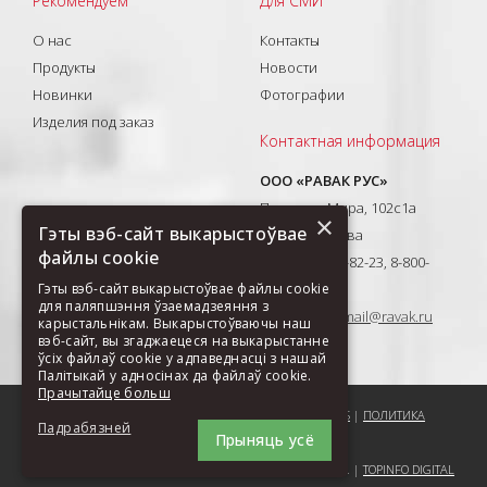
Рекомендуем
Для СМИ
О нас
Контакты
Продукты
Новости
Новинки
Фотографии
Изделия под заказ
Контактная информация
ООО «РАВАК РУС»
Проспект Мира, 102с1а
×
Гэты вэб-сайт выкарыстоўвае
129626, Москва
файлы cookie
T: +7(495) 710-82-23, 8-800-
333-41-51
Гэты вэб-сайт выкарыстоўвае файлы cookie
для паляпшэння ўзаемадзеяння з
E-mail:
ravak-mail@ravak.ru
карыстальнікам. Выкарыстоўваючы наш
вэб-сайт, вы згаджаецеся на выкарыстанне
ўсіх файлаў cookie у адпаведнасці з нашай
Палітыкай у адносінах да файлаў cookie.
Прачытайце больш
ПОРЕКОМЕНДОВАТЬ СТРАНИЦУ
|
КАРТА САЙТА
|
COOKIES
|
ПОЛИТИКА
Падрабязней
Прыняць усё
ОБРАБОТКИ ДАННЫХ ООО РАВАК РУС
COPYRIGHT (C) 2004-2026 RAVAK A.S. |
TOPINFO DIGITAL
АБАВЯЗКОВЫЯ