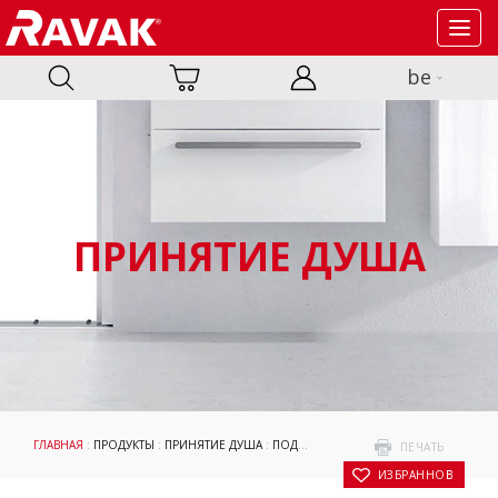
Toggl
navig
be
ПРИНЯТИЕ ДУША
ГЛАВНАЯ
:
ПРОДУКТЫ
:
ПРИНЯТИЕ ДУША
:
ПОДДОНЫ
:
GALAXY PRO
: ELIPSO PRO
ПЕЧАТЬ
В ИЗБРАННОЕ