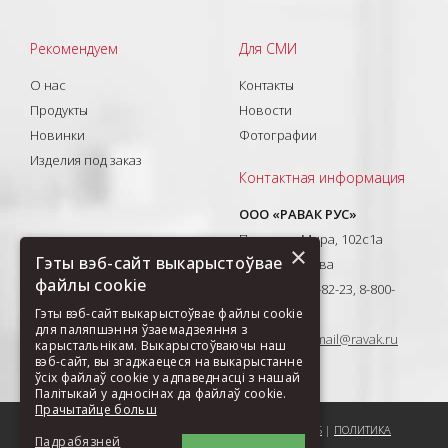
Рекомендуем
Для СМИ
О нас
Контакты
Продукты
Новости
Новинки
Фотографии
Изделия под заказ
Контактная информация
ООО «РАВАК РУС»
Проспект Мира, 102с1а
×
Гэты вэб-сайт выкарыстоўвае
129626, Москва
файлы cookie
T: +7(495) 710-82-23, 8-800-
333-41-51
Гэты вэб-сайт выкарыстоўвае файлы cookie
для паляпшэння ўзаемадзеяння з
E-mail:
ravak-mail@ravak.ru
карыстальнікам. Выкарыстоўваючы наш
вэб-сайт, вы згаджаецеся на выкарыстанне
ўсіх файлаў cookie у адпаведнасці з нашай
Палітыкай у адносінах да файлаў cookie.
Прачытайце больш
ПОРЕКОМЕНДОВАТЬ СТРАНИЦУ
|
КАРТА САЙТА
|
COOKIES
|
ПОЛИТИКА
Падрабязней