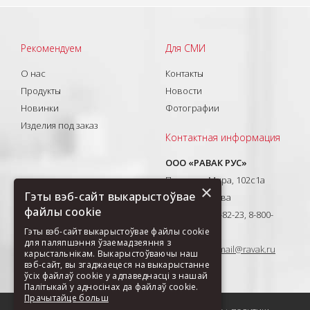
Рекомендуем
Для СМИ
О нас
Контакты
Продукты
Новости
Новинки
Фотографии
Изделия под заказ
Контактная информация
ООО «РАВАК РУС»
Проспект Мира, 102с1а
×
Гэты вэб-сайт выкарыстоўвае
129626, Москва
файлы cookie
T: +7(495) 710-82-23, 8-800-
Гэты вэб-сайт выкарыстоўвае файлы cookie
333-41-51
для паляпшэння ўзаемадзеяння з
E-mail:
ravak-mail@ravak.ru
карыстальнікам. Выкарыстоўваючы наш
вэб-сайт, вы згаджаецеся на выкарыстанне
ўсіх файлаў cookie у адпаведнасці з нашай
Палітыкай у адносінах да файлаў cookie.
Прачытайце больш