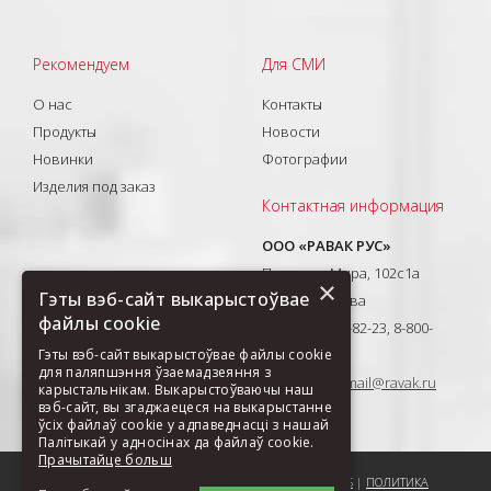
Рекомендуем
Для СМИ
О нас
Контакты
Продукты
Новости
Новинки
Фотографии
Изделия под заказ
Контактная информация
ООО «РАВАК РУС»
Проспект Мира, 102с1а
×
Гэты вэб-сайт выкарыстоўвае
129626, Москва
файлы cookie
T: +7(495) 710-82-23, 8-800-
333-41-51
Гэты вэб-сайт выкарыстоўвае файлы cookie
для паляпшэння ўзаемадзеяння з
E-mail:
ravak-mail@ravak.ru
карыстальнікам. Выкарыстоўваючы наш
вэб-сайт, вы згаджаецеся на выкарыстанне
ўсіх файлаў cookie у адпаведнасці з нашай
Палітыкай у адносінах да файлаў cookie.
Прачытайце больш
ПОРЕКОМЕНДОВАТЬ СТРАНИЦУ
|
КАРТА САЙТА
|
COOKIES
|
ПОЛИТИКА