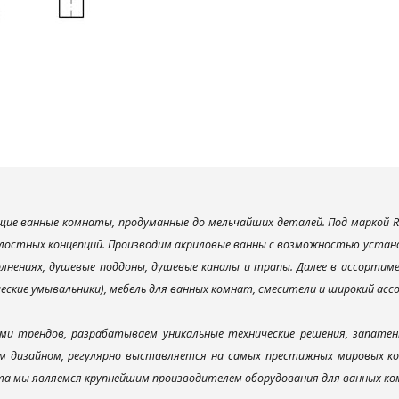
ие ванные комнаты, продуманные до мельчайших деталей. Под маркой R
лостных концепций. Производим акриловые ванны с возможностью установ
лнениях, душевые поддоны, душевые каналы и трапы. Далее в ассорти
ческие умывальники), мебель для ванных комнат, смесители и широкий ас
ми трендов, разрабатываем уникальные технические решения, запатен
 дизайном, регулярно выставляется на самых престижных мировых конк
а мы являемся крупнейшим производителем оборудования для ванных ком