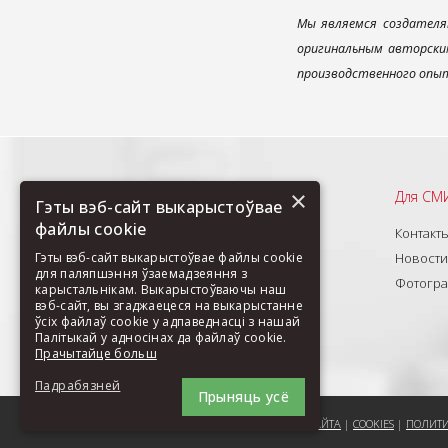
Мы являемся создателя
оригинальным авторским
производственного опыт
×
Рекомендуем
Для СМ
Гэты вэб-сайт выкарыстоўвае
файлы cookie
О нас
Контакт
Гэты вэб-сайт выкарыстоўвае файлы cookie
Продукты
Новости
для паляпшэння ўзаемадзеяння з
Новинки
Фотогр
карыстальнікам. Выкарыстоўваючы наш
вэб-сайт, вы згаджаецеся на выкарыстанне
Изделия под заказ
ўсіх файлаў cookie у адпаведнасці з нашай
Палітыкай у адносінах да файлаў cookie.
Прачытайце больш
Падрабязней
Прыняць усё
ПОРЕКОМЕНДОВАТЬ СТРАНИЦУ
|
КАРТА САЙТА
|
COOKIES
|
ПОЛИТИ
АБАВЯЗКОВЫЯ