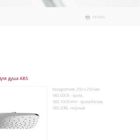
ПЕЧАТЬ
для душа ABS
Квадратная, 250 x 250 мм
983.00CR - хром,
983.10CR/WH - хром/белая,
983.20BL черный