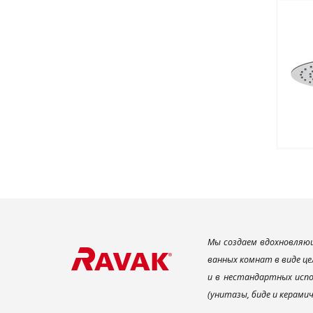
Мы создаем вдохновляющ
ванных комнат в виде це
и в нестандартных испо
(унитазы, биде и керами