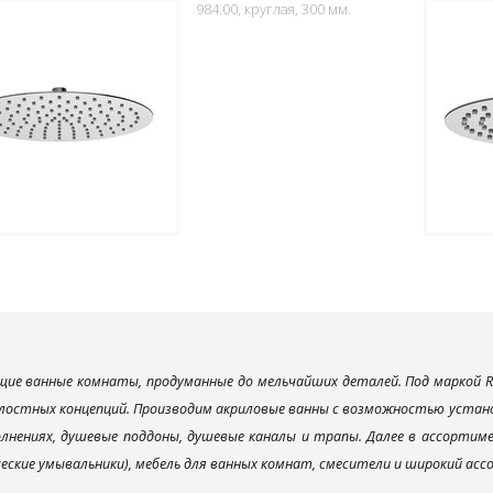
984.00, круглая, 300 мм.
ие ванные комнаты, продуманные до мельчайших деталей. Под маркой R
лостных концепций. Производим акриловые ванны с возможностью установ
лнениях, душевые поддоны, душевые каналы и трапы. Далее в ассорти
ческие умывальники), мебель для ванных комнат, смесители и широкий ас