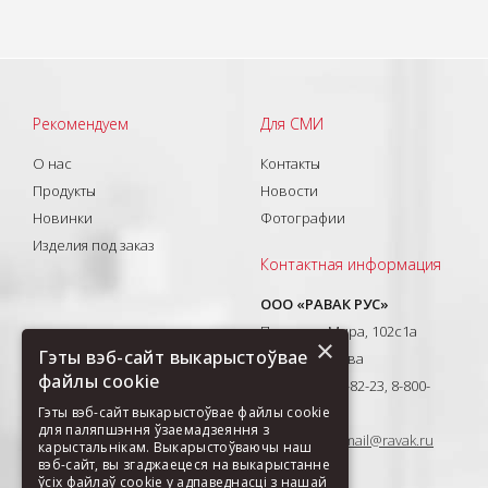
Рекомендуем
Для СМИ
О нас
Контакты
Продукты
Новости
Новинки
Фотографии
Изделия под заказ
Контактная информация
ООО «РАВАК РУС»
Проспект Мира, 102с1а
×
Гэты вэб-сайт выкарыстоўвае
129626, Москва
файлы cookie
T: +7(495) 710-82-23, 8-800-
Гэты вэб-сайт выкарыстоўвае файлы cookie
333-41-51
для паляпшэння ўзаемадзеяння з
E-mail:
ravak-mail@ravak.ru
карыстальнікам. Выкарыстоўваючы наш
вэб-сайт, вы згаджаецеся на выкарыстанне
ўсіх файлаў cookie у адпаведнасці з нашай