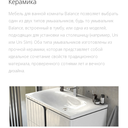
Керамика
Мебель для ванной комнаты Balance позволяет выбрать
один из двух типов умыаальников, будь то умывальник
Balance, встроенный в тумбу, или одна из моделей,
подходящих для установки на столешницу (например, Uni
или Uni Slim). Оба типа умывальников изготовлены из
прочной керамики, которая представляет собой
идеальное сочетание свойств традиционного
материала, проверенного сотнями лет и вечного
дизайна.