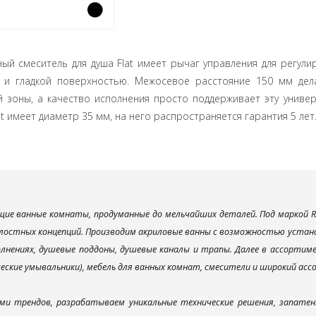
ый смеситель для душа Flat имеет рычаг управления для регул
 и гладкой поверхностью. Межосевое расстояние 150 мм дел
 зоны, а качество исполнения просто поддерживает эту универ
at имеет диаметр 35 мм, на него распространяется гарантия 5 лет
ие ванные комнаты, продуманные до мельчайших деталей. Под маркой R
лостных концепций. Производим акриловые ванны с возможностью установ
лнениях, душевые поддоны, душевые каналы и трапы. Далее в ассорти
ческие умывальники), мебель для ванных комнат, смесители и широкий ас
ми трендов, разрабатываем уникальные технические решения, запатен