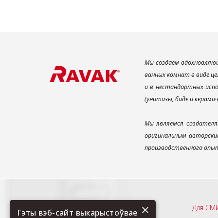
Мы создаем вдохновляющ
ванных комнат в виде це
и в нестандартных испо
(унитазы, биде и керами
Мы являемся создателя
оригинальным авторским
производственного опыт
×
Рекомендуем
Для СМ
Гэты вэб-сайт выкарыстоўвае