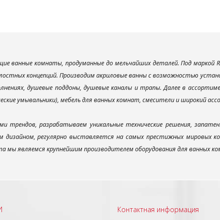
ие ванные комнаты, продуманные до мельчайших деталей. Под маркой R
лостных концепций. Производим акриловые ванны с возможностью установ
лнениях, душевые поддоны, душевые каналы и трапы. Далее в ассорти
ческие умывальники), мебель для ванных комнат, смесители и широкий ас
ми трендов, разрабатываем уникальные технические решения, запатен
 дизайном, регулярно выставляется на самых престижных мировых конк
а мы являемся крупнейшим производителем оборудования для ванных ком
И
Контактная информация