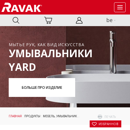
Toggl
navig
be
МЫТЬЕ РУК, КАК ВИД ИСКУССТВА
УМЫВАЛЬНИКИ
YARD
БОЛЬШЕ ПРО ИЗДЕЛИЕ
ГЛАВНАЯ
:
ПРОДУКТЫ
:
МЕБЕЛЬ, УМЫВАЛЬНИКИ И ТУАЛЕТЫ
:
УМЫВАЛЬНИКИ
:
NAT
ПЕЧАТЬ
В ИЗБРАННОЕ