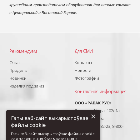
крупнейшим производителем оборудования для ванных комнат
в Центральной и Восточной Европе.
Рекомендуем
Для СМИ
О нас
Контакты
Продукты
Новости
Новинки
Фотографии
Изделия под заказ
Контактная информация
ООО «РАВАК РУС»
Проспект Мира, 102с1а
×
Гэты вэб-сайт выкарыстоўвае
129626, Москва
файлы cookie
T: +7(495) 710-82-23, 8-800-
333-41-51
Гэты вэб-сайт выкарыстоўвае файлы cookie
для паляпшэння ўзаемадзеяння з