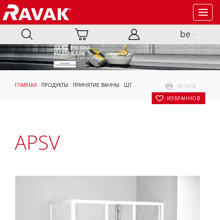
Toggl
navig
be
ГЛАВНАЯ
:
ПРОДУКТЫ
:
ПРИНЯТИЕ ВАННЫ
:
ШТОРКИ ДЛЯ ВАНН
:
К ПРЯМОУГОЛЬ
ПЕЧАТЬ
В ИЗБРАННОЕ
APSV