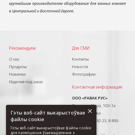
крупнейшим производителем оборудования для ванных комнат
в Центральной и Восточной Европе.
Рекомендуем
Для СМИ
О нас
Контакты
Продукты
Новости
Новинки
Фотографии
Изделия под заказ
Контактная информация
ООО «РАВАК РУС»
Проспект Мира, 102с1а
×
Гэты вэб-сайт выкарыстоўвае
129626, Москва
файлы cookie
T: +7(495) 710-82-23, 8-800-
333-41-51
Гэты вэб-сайт выкарыстоўвае файлы cookie
для паляпшэння ўзаемадзеяння з