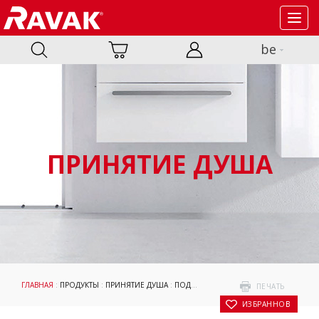
Toggl
navig
be
ПРИНЯТИЕ ДУША
ГЛАВНАЯ
:
ПРОДУКТЫ
:
ПРИНЯТИЕ ДУША
:
ПОДДОНЫ
:
АКСЕССУАРЫ
:
ОПОРЫ ДЛ
ПЕЧАТЬ
В ИЗБРАННОЕ