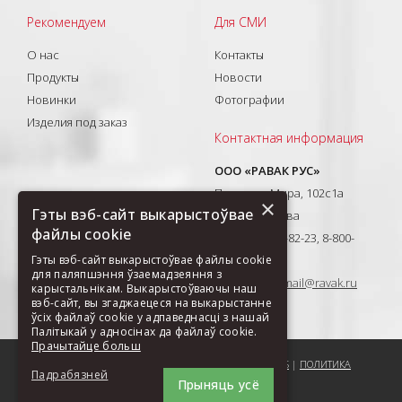
Рекомендуем
Для СМИ
О нас
Контакты
Продукты
Новости
Новинки
Фотографии
Изделия под заказ
Контактная информация
ООО «РАВАК РУС»
Проспект Мира, 102с1а
×
Гэты вэб-сайт выкарыстоўвае
129626, Москва
файлы cookie
T: +7(495) 710-82-23, 8-800-
333-41-51
Гэты вэб-сайт выкарыстоўвае файлы cookie
для паляпшэння ўзаемадзеяння з
E-mail:
ravak-mail@ravak.ru
карыстальнікам. Выкарыстоўваючы наш
вэб-сайт, вы згаджаецеся на выкарыстанне
ўсіх файлаў cookie у адпаведнасці з нашай
Палітыкай у адносінах да файлаў cookie.
Прачытайце больш
ПОРЕКОМЕНДОВАТЬ СТРАНИЦУ
|
КАРТА САЙТА
|
COOKIES
|
ПОЛИТИКА
Падрабязней
Прыняць усё
ОБРАБОТКИ ДАННЫХ ООО РАВАК РУС