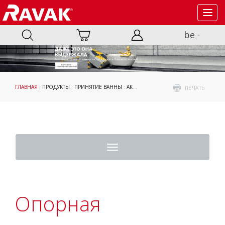
Toggl
navig
be
ГЛАВНАЯ
:
ПРОДУКТЫ
:
ПРИНЯТИЕ ВАННЫ
:
АКСЕССУАРЫ
:
ОПОРНЫЕ КОНСТРУКЦИ
ПЕЧАТЬ
Toggle
navigation
Опорная