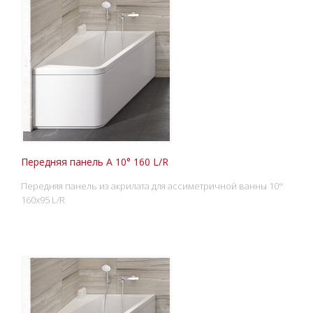
Передняя панель А 10° 160 L/R
Передняя панель из акрилата для ассиметричной ванны 10°
160x95 L/R