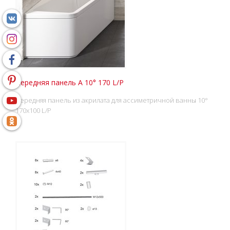
Передняя панель А 10° 170 L/P
Передняя панель из акрилата для ассиметричной ванны 10°
170x100 L/P