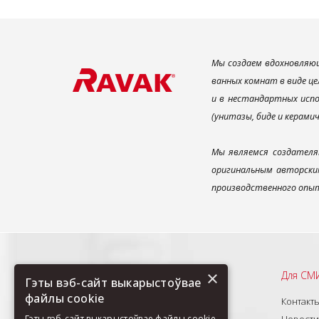
Мы создаем вдохновляющ
ванных комнат в виде це
и в нестандартных испо
(унитазы, биде и керами
Мы являемся создателя
оригинальным авторским
производственного опыт
×
Рекомендуем
Для СМ
Гэты вэб-сайт выкарыстоўвае
файлы cookie
О нас
Контакт
Продукты
Новости
Гэты вэб-сайт выкарыстоўвае файлы cookie