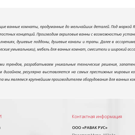
ие ванные комнаты, продуманные до мельчайших деталей. Под маркой R
лостных концепций. Производим акриловые ванны с возможностью установ
лнениях, душевые поддоны, душевые каналы и трапы. Далее в ассорти
ческие умывальники), мебель для ванных комнат, смесители и широкий ас
ми трендов, разрабатываем уникальные технические решения, запатен
 дизайном, регулярно выставляется на самых престижных мировых конк
а мы являемся крупнейшим производителем оборудования для ванных ком
И
Контактная информация
ы
ООО «РАВАК РУС»
Проспект Мира, 102с1а