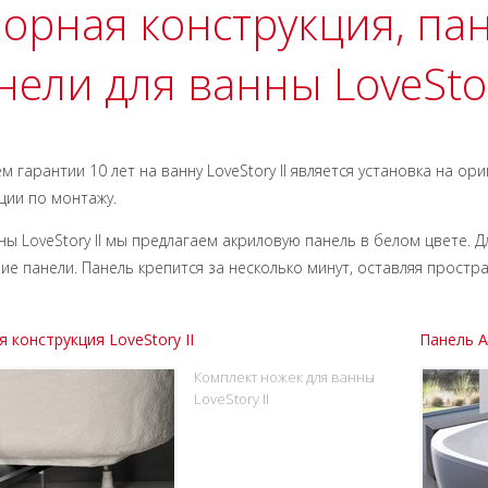
орная конструкция, па
нели для ванны LoveStor
м гарантии 10 лет на ванну LoveStory II является установка на о
ции по монтажу.
ны LoveStory II мы предлагаем акриловую панель в белом цвете.
ие панели. Панель крепится за несколько минут, оставляя простр
 конструкция LoveStory II
Панель A 
Комплект ножек для ванны
LoveStory II