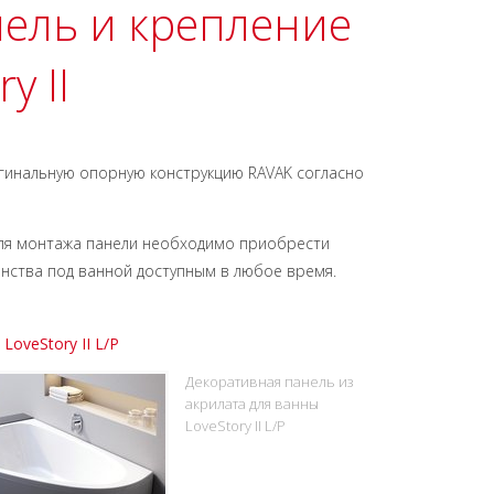
нель и крепление
y II
ригинальную опорную конструкцию RAVAK согласно
 Для монтажа панели необходимо приобрести
анства под ванной доступным в любое время.
LoveStory II L/P
Декоративная панель из
акрилата для ванны
LoveStory II L/P