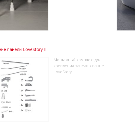
ие панели LoveStory II
Монтажный комплект для
крепления панели к ванне
LoveStory II.