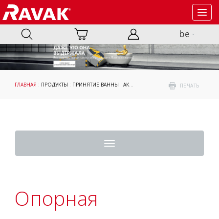
Toggl
navig
be
ГЛАВНАЯ
:
ПРОДУКТЫ
:
ПРИНЯТИЕ ВАННЫ
:
АКСЕССУАРЫ
:
ОПОРНЫЕ КОНСТРУКЦИ
ПЕЧАТЬ
Toggle
navigation
Опорная