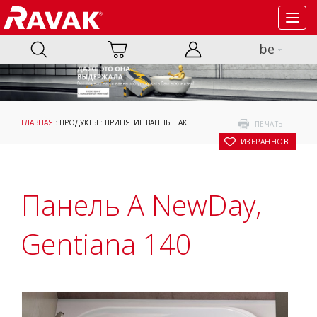
Toggl
navig
be
ГЛАВНАЯ
:
ПРОДУКТЫ
:
ПРИНЯТИЕ ВАННЫ
:
АКСЕССУАРЫ
:
ОПОРНЫЕ КОНСТРУКЦИ
ПЕЧАТЬ
В ИЗБРАННОЕ
Панель A NewDay,
Gentiana 140