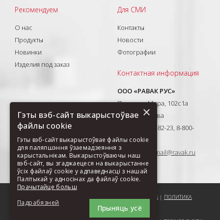
Рекомендуем
Для СМИ
О нас
Контакты
Продукты
Новости
Новинки
Фотографии
Изделия под заказ
Контактная информация
ООО «РАВАК РУС»
Проспект Мира, 102с1а
×
Гэты вэб-сайт выкарыстоўвае
129626, Москва
файлы cookie
T: +7(495) 710-82-23, 8-800-
Гэты вэб-сайт выкарыстоўвае файлы cookie
333-41-51
для паляпшэння ўзаемадзеяння з
E-mail:
ravak-mail@ravak.ru
карыстальнікам. Выкарыстоўваючы наш
вэб-сайт, вы згаджаецеся на выкарыстанне
ўсіх файлаў cookie у адпаведнасці з нашай
Палітыкай у адносінах да файлаў cookie.
Прачытайце больш
ПОРЕКОМЕНДОВАТЬ СТРАНИЦУ
|
КАРТА САЙТА
|
COOKIES
|
ПОЛИТИКА
Падрабязней
Прыняць усё
ОБРАБОТКИ ДАННЫХ ООО РАВАК РУС