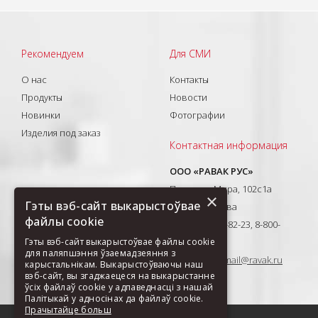
Рекомендуем
Для СМИ
О нас
Контакты
Продукты
Новости
Новинки
Фотографии
Изделия под заказ
Контактная информация
ООО «РАВАК РУС»
Проспект Мира, 102с1а
×
Гэты вэб-сайт выкарыстоўвае
129626, Москва
файлы cookie
T: +7(495) 710-82-23, 8-800-
333-41-51
Гэты вэб-сайт выкарыстоўвае файлы cookie
для паляпшэння ўзаемадзеяння з
E-mail:
ravak-mail@ravak.ru
карыстальнікам. Выкарыстоўваючы наш
вэб-сайт, вы згаджаецеся на выкарыстанне
ўсіх файлаў cookie у адпаведнасці з нашай
Палітыкай у адносінах да файлаў cookie.
Прачытайце больш