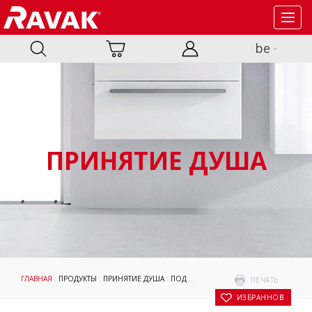
Toggl
navig
be
ПРИНЯТИЕ ДУША
ГЛАВНАЯ
:
ПРОДУКТЫ
:
ПРИНЯТИЕ ДУША
:
ПОДДОНЫ
:
АКСЕССУАРЫ
:
ПАНЕЛИ ДЛ
ПЕЧАТЬ
В ИЗБРАННОЕ