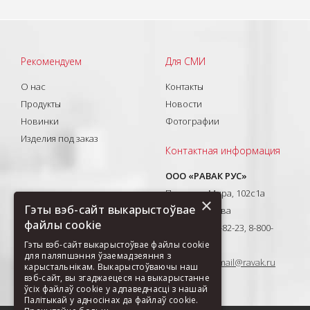
Рекомендуем
Для СМИ
О нас
Контакты
Продукты
Новости
Новинки
Фотографии
Изделия под заказ
Контактная информация
ООО «РАВАК РУС»
Проспект Мира, 102с1а
×
Гэты вэб-сайт выкарыстоўвае
129626, Москва
файлы cookie
T: +7(495) 710-82-23, 8-800-
Гэты вэб-сайт выкарыстоўвае файлы cookie
333-41-51
для паляпшэння ўзаемадзеяння з
E-mail:
ravak-mail@ravak.ru
карыстальнікам. Выкарыстоўваючы наш
вэб-сайт, вы згаджаецеся на выкарыстанне
ўсіх файлаў cookie у адпаведнасці з нашай
Палітыкай у адносінах да файлаў cookie.