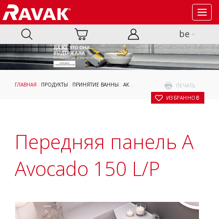
Toggl
navig
be
ГЛАВНАЯ
:
ПРОДУКТЫ
:
ПРИНЯТИЕ ВАННЫ
:
АКСЕССУАРЫ
:
ОПОРНЫЕ КОНСТРУКЦИ
ПЕЧАТЬ
В ИЗБРАННОЕ
Передняя панель A
Avocado 150 L/P