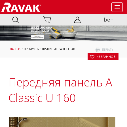
Toggl
navig
be
ГЛАВНАЯ
:
ПРОДУКТЫ
:
ПРИНЯТИЕ ВАННЫ
:
АКСЕССУАРЫ
:
ОПОРНЫЕ КОНСТРУКЦИ
ПЕЧАТЬ
В ИЗБРАННОЕ
Передняя панель A
Classic U 160