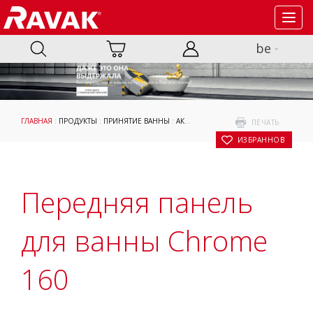
Toggl
navig
be
ГЛАВНАЯ
:
ПРОДУКТЫ
:
ПРИНЯТИЕ ВАННЫ
:
АКСЕССУАРЫ
:
ОПОРНЫЕ КОНСТРУКЦИ
ПЕЧАТЬ
В ИЗБРАННОЕ
Передняя панель
для ванны Chrome
160