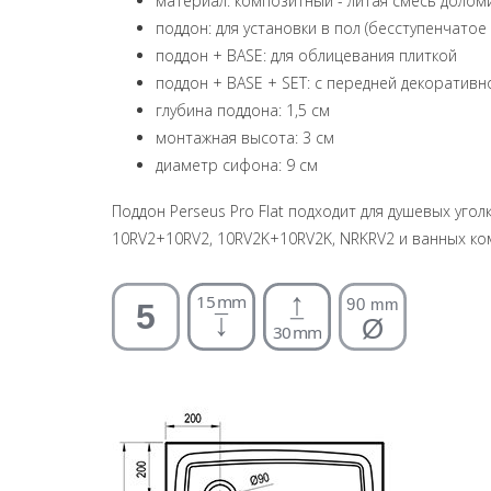
материал: композитный - литая смесь долом
поддон: для установки в пол (бесступенчатое
поддон + BASE: для облицевания плиткой
поддон + BASE + SET: с передней декоратив
глубина поддона: 1,5 см
монтажная высота: 3 см
диаметр сифона: 9 см
Поддон Perseus Pro Flat подходит для душевых уго
10RV2+10RV2, 10RV2K+10RV2K, NRKRV2 и ванных ком