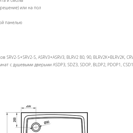
ита и смолы
 решение) или на пол
ной панелью
лков SRV2-S+SRV2-S, ASRV3+ASRV3, BLRV2 80, 90, BLRV2K+BLRV2K, C
нат с душевыми дверьми ASDP3, SDZ3, SDOP, BLDP2, PDOP1, CSD1,