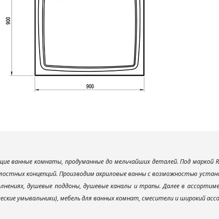
ие ванные комнаты, продуманные до мельчайших деталей. Под маркой R
лостных концепций. Производим акриловые ванны с возможностью установ
лнениях, душевые поддоны, душевые каналы и трапы. Далее в ассорти
ческие умывальники), мебель для ванных комнат, смесители и широкий ас