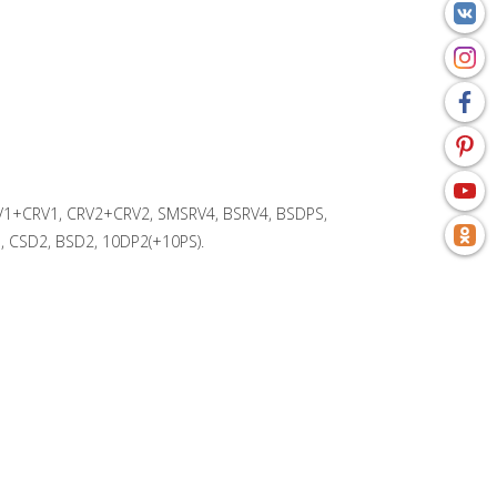
RV1+CRV1, CRV2+CRV2, SMSRV4, BSRV4, BSDPS,
 CSD2, BSD2, 10DP2(+10PS).