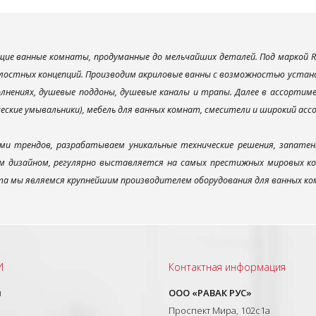
ие ванные комнаты, продуманные до мельчайших деталей. Под маркой R
лостных концепций. Производим акриловые ванны с возможностью установ
лнениях, душевые поддоны, душевые каналы и трапы. Далее в ассорти
ческие умывальники), мебель для ванных комнат, смесители и широкий ас
ми трендов, разрабатываем уникальные технические решения, запатен
 дизайном, регулярно выставляется на самых престижных мировых конк
а мы являемся крупнейшим производителем оборудования для ванных ком
И
Контактная информация
ы
ООО «РАВАК РУС»
Проспект Мира, 102с1а