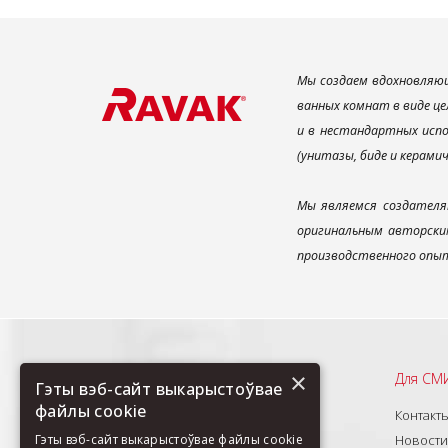
Мы создаем вдохновляющ
ванных комнат в виде це
и в нестандартных испо
(унитазы, биде и керами
Мы являемся создателя
оригинальным авторским
производственного опыт
×
Рекомендуем
Для СМ
Гэты вэб-сайт выкарыстоўвае
файлы cookie
О нас
Контакт
Продукты
Новости
Гэты вэб-сайт выкарыстоўвае файлы cookie