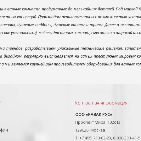
ие ванные комнаты, продуманные до мельчайших деталей. Под маркой R
лостных концепций. Производим акриловые ванны с возможностью установ
лнениях, душевые поддоны, душевые каналы и трапы. Далее в ассорти
ческие умывальники), мебель для ванных комнат, смесители и широкий ас
ми трендов, разрабатываем уникальные технические решения, запатен
 дизайном, регулярно выставляется на самых престижных мировых конк
а мы являемся крупнейшим производителем оборудования для ванных ком
И
Контактная информация
ы
ООО «РАВАК РУС»
Проспект Мира, 102с1а
афии
129626, Москва
T: +7(495) 710-82-23, 8-800-333-41-5