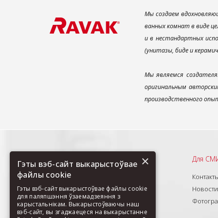
Мы создаем вдохновляющ
ванных комнат в виде це
и в нестандартных испо
(унитазы, биде и керами
Мы являемся создателя
оригинальным авторским
производственного опыт
×
Рекомендуем
Для СМ
Гэты вэб-сайт выкарыстоўвае
файлы cookie
О нас
Контакт
Продукты
Новости
Гэты вэб-сайт выкарыстоўвае файлы cookie
для паляпшэння ўзаемадзеяння з
Новинки
Фотогр
карыстальнікам. Выкарыстоўваючы наш
вэб-сайт, вы згаджаецеся на выкарыстанне
Изделия под заказ