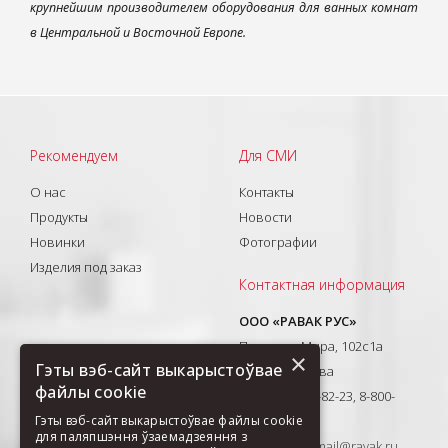
крупнейшим производителем оборудования для ванных комнат
в Центральной и Восточной Европе.
Рекомендуем
Для СМИ
О нас
Контакты
Продукты
Новости
Новинки
Фотографии
Изделия под заказ
Контактная информация
ООО «РАВАК РУС»
Проспект Мира, 102с1а
×
Гэты вэб-сайт выкарыстоўвае
129626, Москва
файлы cookie
T: +7(495) 710-82-23, 8-800-
333-41-51
Гэты вэб-сайт выкарыстоўвае файлы cookie
для паляпшэння ўзаемадзеяння з
E-mail:
ravak-mail@ravak.ru