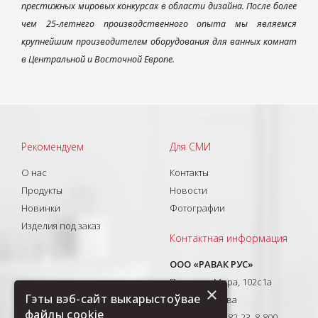
престижных мировых конкурсах в области дизайна. После более
чем 25-летнего производственного опыта мы являемся
крупнейшим производителем оборудования для ванных комнат
в Центральной и Восточной Европе.
Рекомендуем
Для СМИ
О нас
Контакты
Продукты
Новости
Новинки
Фотографии
Изделия под заказ
Контактная информация
ООО «РАВАК РУС»
Проспект Мира, 102с1а
×
Гэты вэб-сайт выкарыстоўвае
129626, Москва
файлы cookie
T: +7(495) 710-82-23, 8-800-