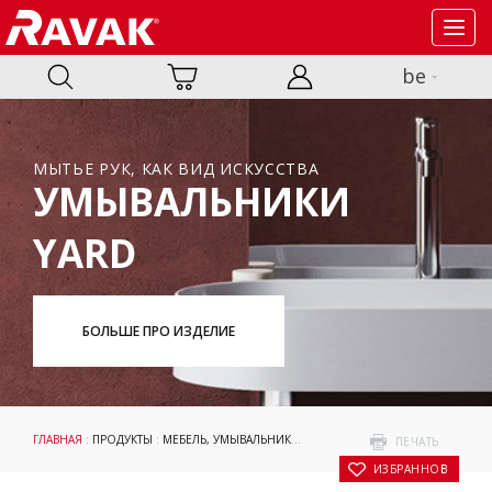
Toggl
navig
be
МЫТЬЕ РУК, КАК ВИД ИСКУССТВА
УМЫВАЛЬНИКИ
YARD
БОЛЬШЕ ПРО ИЗДЕЛИЕ
ГЛАВНАЯ
:
ПРОДУКТЫ
:
МЕБЕЛЬ, УМЫВАЛЬНИКИ И ТУАЛЕТЫ
:
УМЫВАЛЬНИКИ
:
CLA
ПЕЧАТЬ
В ИЗБРАННОЕ