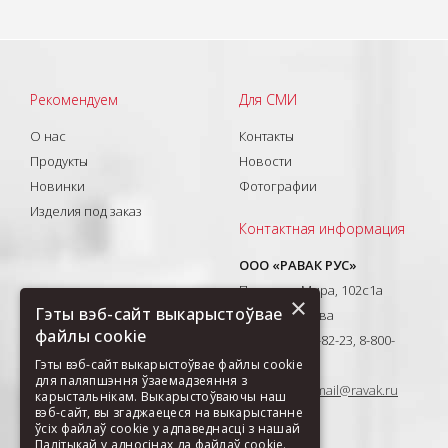
Рекомендуем
Для СМИ
О нас
Контакты
Продукты
Новости
Новинки
Фотографии
Изделия под заказ
Контактная информация
ООО «РАВАК РУС»
Проспект Мира, 102с1а
×
Гэты вэб-сайт выкарыстоўвае
129626, Москва
файлы cookie
T: +7(495) 710-82-23, 8-800-
333-41-51
Гэты вэб-сайт выкарыстоўвае файлы cookie
для паляпшэння ўзаемадзеяння з
E-mail:
ravak-mail@ravak.ru
карыстальнікам. Выкарыстоўваючы наш
вэб-сайт, вы згаджаецеся на выкарыстанне
ўсіх файлаў cookie у адпаведнасці з нашай
Палітыкай у адносінах да файлаў cookie.