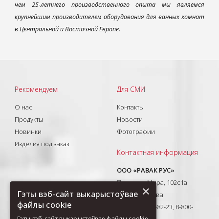
чем 25-летнего производственного опыта мы являемся
крупнейшим производителем оборудования для ванных комнат
в Центральной и Восточной Европе.
Рекомендуем
Для СМИ
О нас
Контакты
Продукты
Новости
Новинки
Фотографии
Изделия под заказ
Контактная информация
ООО «РАВАК РУС»
Проспект Мира, 102с1а
×
Гэты вэб-сайт выкарыстоўвае
129626, Москва
файлы cookie
T: +7(495) 710-82-23, 8-800-
333-41-51
Гэты вэб-сайт выкарыстоўвае файлы cookie