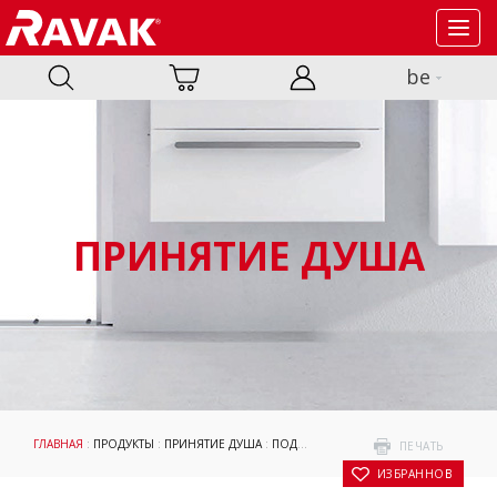
Toggl
navig
be
ПРИНЯТИЕ ДУША
ГЛАВНАЯ
:
ПРОДУКТЫ
:
ПРИНЯТИЕ ДУША
:
ПОДДОНЫ
:
АКСЕССУАРЫ
:
СИФОНЫ Д
ПЕЧАТЬ
В ИЗБРАННОЕ