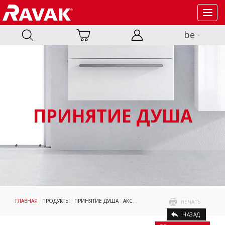
Toggl
navig
be
ПРИНЯТИЕ ДУША
ГЛАВНАЯ
:
ПРОДУКТЫ
:
ПРИНЯТИЕ ДУША
:
АКСЕССУАРЫ
:
МОНТАЖНЫЕ СРЕДСТВА 
ПЕЧАТЬ
НАЗАД