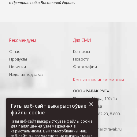
в Центральной и Восточной Европе.
Рекомендуем
Для СМИ
О нас
Контакты
Продукты
Новости
Новинки
Фотографии
Изделия под заказ
Контактная информация
ООО «РАВАК РУС»
Проспект Мира, 102с1а
×
Гэты вэб-сайт выкарыстоўвае
129626, Москва
файлы cookie
T: +7(495) 710-82-23, 8-800-
333-41-51
Гэты вэб-сайт выкарыстоўвае файлы cookie
для паляпшэння ўзаемадзеяння з
E-mail:
ravak-mail@ravak.ru
карыстальнікам. Выкарыстоўваючы наш
вэб-сайт, вы згаджаецеся на выкарыстанне