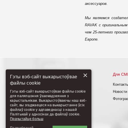
аксессуаров.
Мы являемся создател
RAVAK с оригинальным 
чем 25-летнего произв
Европе.
×
Рекомендуем
Для СМ
Гэты вэб-сайт выкарыстоўвае
файлы cookie
О нас
Контакт
Гэты вэб-сайт выкарыстоўвае файлы cookie
Продукты
Новости
для паляпшэння ўзаемадзеяння з
Новинки
Фотогра
карыстальнікам. Выкарыстоўваючы наш вэб-
сайт, вы згаджаецеся на выкарыстанне ўсіх
Изделия под заказ
файлаў cookie у адпаведнасці з нашай
Палітыкай у адносінах да файлаў cookie.
Прачытайце больш