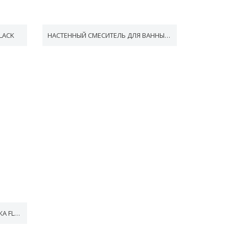
LACK
НАСТЕННЫЙ СМЕСИТЕЛЬ ДЛЯ ВАННЫ FLAT BLACK
СМЕСИТЕЛИ СКРЫТОГО МОНТАЖА FLAT BLACK