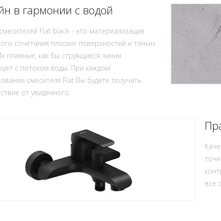
йн в гармонии с водой
месителей Flat black - это материализация
ого сочетания плоских поверхностей и тонких
х плавные, как бы струящиеся линии
ует с потоком воды. При каждом
овании смесителя Flat Вы будете получать
ствие от увиденного.
Пр
Каче
точн
конт
все 