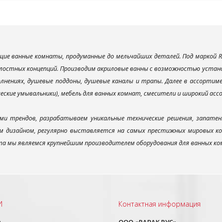
ие ванные комнаты, продуманные до мельчайших деталей. Под маркой R
лостных концепций. Производим акриловые ванны с возможностью установ
лнениях, душевые поддоны, душевые каналы и трапы. Далее в ассорти
ческие умывальники), мебель для ванных комнат, смесители и широкий ас
ми трендов, разрабатываем уникальные технические решения, запатен
 дизайном, регулярно выставляется на самых престижных мировых конк
а мы являемся крупнейшим производителем оборудования для ванных ком
И
Контактная информация