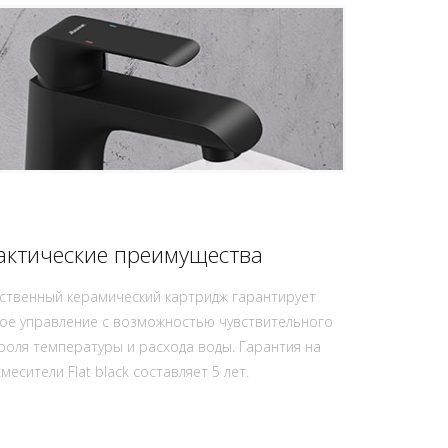
актические преимущества
ственный керамический картридж гарантирует
ое управление с возможностью чувствительного
роля температуры и расхода воды. Гарантия на
смесители Flat black составляет 5 лет.