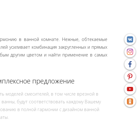
армонию в ванной комнате. Нежные, обтекаемые
лей усиливает комбинация закругленных и прямых
бым другим цветом и найти применение в самых
мплексное предложение
ть моделей смесителей, в том числе врезной в
 ванны, будут соответствовать каждому Вашему
ованию в полной гармонии с дизайном ванной
аты.