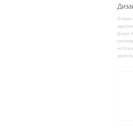
Диза
Форма с
идеальн
форм. И
резонир
использ
удоволь