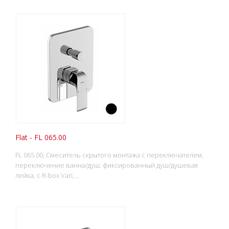
Flat - FL 065.00
FL 065.00, Смеситель скрытого монтажа с переключателем,
переключение ванна/душ; фиксированный душ/душевая
лейка, с R-box Vari,…