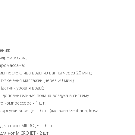
ения:
гидромассажа;
эромассажа;
ы после слива воды из ванны через 20 мин.;
ключения массажей (через 20 мин.);
(датчик уровня воды);
 дополнительная подача воздуха в систему
о компрессора - 1 шт.
унки Super Jet - 6шт. (для ванн Gentiana, Rosa -
я спины MICRO JET - 6 шт.
я ног MICRO JET - 2 шт.