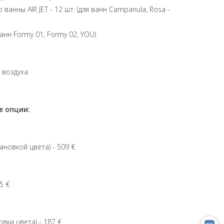
анны AIR JET - 12 шт. (для ванн Campanula, Rosa -
нн Formy 01, Formy 02, YOU)
 воздуха
 опции:
тановкой цвета) - 509 €
5 €
вки цвета) - 187 €