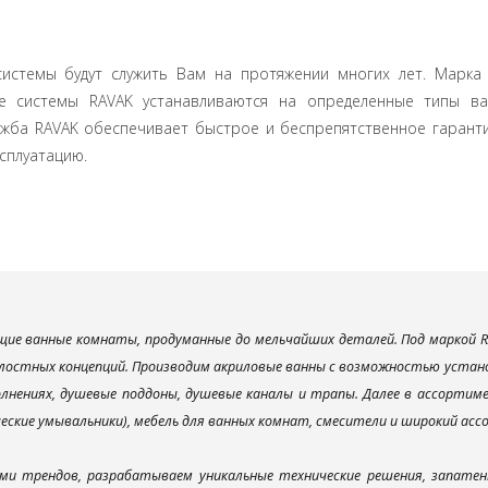
истемы будут служить Вам на протяжении многих лет. Марка 
ые системы RAVAK устанавливаются на определенные типы в
ужба RAVAK обеспечивает быстрое и беспрепятственное гарант
ксплуатацию.
ие ванные комнаты, продуманные до мельчайших деталей. Под маркой R
лостных концепций. Производим акриловые ванны с возможностью установ
лнениях, душевые поддоны, душевые каналы и трапы. Далее в ассорти
ческие умывальники), мебель для ванных комнат, смесители и широкий ас
ми трендов, разрабатываем уникальные технические решения, запатен