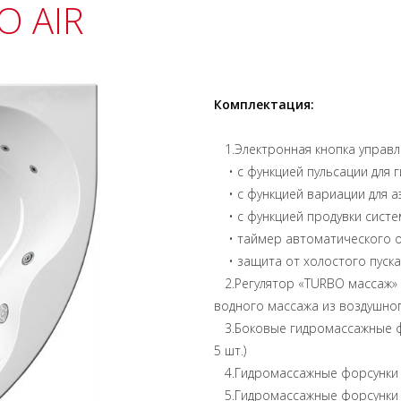
O AIR
Комплектация:
1.Электронная кнопка управл
• с функцией пульсации для 
• с функцией вариации для а
• с функцией продувки систем
• таймер автоматического от
• защита от холостого пуска 
2.Регулятор «TURBO массаж» -
водного массажа из воздушног
3.Боковые гидромассажные форс
5 шт.)
4.Гидромассажные форсунки дл
5.Гидромассажные форсунки дл