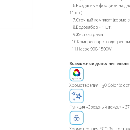
6.Воздушные форсунки на дно в
11 шт.)
7.Сточный комплект (кроме ва
8.Водозабор - 1 шт.
9.Жесткая рама
10.Компрессор с подогревом
11.Насос 900-1500W.
Возможные дополнительные
Хромотерапия H
0 Color (с ос
2
Функция «Звездный дождь» - 37
Хромотерапия ECO (без остано