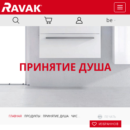
Toggl
navig
be
ПРИНЯТИЕ ДУША
ГЛАВНАЯ
:
ПРОДУКТЫ
:
ПРИНЯТИЕ ДУША
:
ЧИСТЯЩИЕ СРЕДСТВА
: ТЕФЛОНОВАЯ С
ПЕЧАТЬ
В ИЗБРАННОЕ