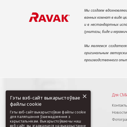
Мы создаем вдохновляющ
ванных комнат в виде це
и в нестандартных испо
(унитазы, биде и керами
Мы являемся создателя
оригинальным авторским
производственного опыт
×
Рекомендуем
Для СМ
Гэты вэб-сайт выкарыстоўвае
файлы cookie
О нас
Контакт
Продукты
Новости
Гэты вэб-сайт выкарыстоўвае файлы cookie
для паляпшэння ўзаемадзеяння з
Новинки
Фотогр
карыстальнікам. Выкарыстоўваючы наш
вэб-сайт, вы згаджаецеся на выкарыстанне
Изделия под заказ