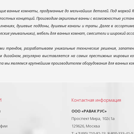
ие ванные комнаты, продуманные до мельчайших деталей. Под маркой R
лостных концепций. Производим акриловые ванны с возможностью установ
лнениях, душевые поддоны, душевые каналы и трапы. Далее в ассорти
ческие умывальники), мебель для ванных комнат, смесители и широкий ас
ми трендов, разрабатываем уникальные технические решения, запатен
 дизайном, регулярно выставляется на самых престижных мировых конк
а мы являемся крупнейшим производителем оборудования для ванных ком
И
Контактная информация
ы
ООО «РАВАК РУС»
Проспект Мира, 102с1а
афии
129626, Москва
T: +7(495) 710-82-23, 8-800-333-41-5