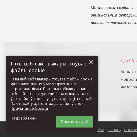
Мы являемся создателя
оригинальным авторским
производственного опыт
×
Рекомендуем
Для СМ
Гэты вэб-сайт выкарыстоўвае
файлы cookie
О нас
Контакт
Продукты
Новости
Гэты вэб-сайт выкарыстоўвае файлы cookie
для паляпшэння ўзаемадзеяння з
Новинки
Фотогр
карыстальнікам. Выкарыстоўваючы наш
вэб-сайт, вы згаджаецеся на выкарыстанне
Изделия под заказ
ўсіх файлаў cookie у адпаведнасці з нашай
Палітыкай у адносінах да файлаў cookie.
Прачытайце больш
Падрабязней
Прыняць усё
ПОРЕКОМЕНДОВАТЬ СТРАНИЦУ
|
КАРТА САЙТА
|
COOKIES
|
ПОЛИТИ
АБАВЯЗКОВЫЯ