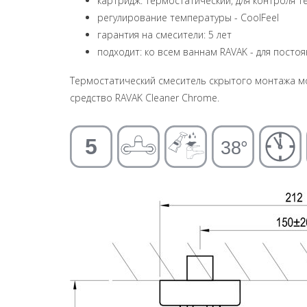
картридж: термостатический, для контроля 
р
егулирование температуры
- CoolFeel
гарантия на смесители: 5 лет
подходит: ко всем ваннам RAVAK - для посто
Термостатический смеситель скрытого монтажа м
средство RAVAK Cleaner Chrome.