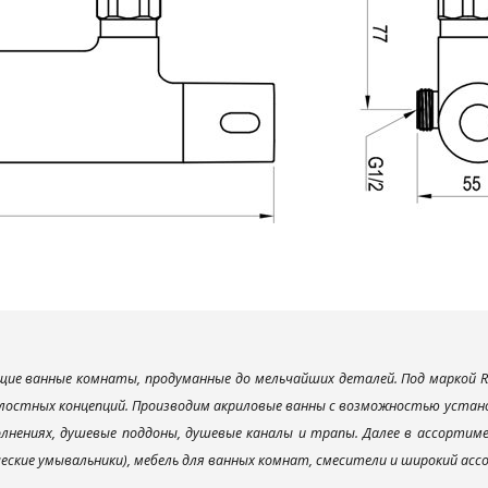
ие ванные комнаты, продуманные до мельчайших деталей. Под маркой R
лостных концепций. Производим акриловые ванны с возможностью установ
лнениях, душевые поддоны, душевые каналы и трапы. Далее в ассорти
ческие умывальники), мебель для ванных комнат, смесители и широкий ас