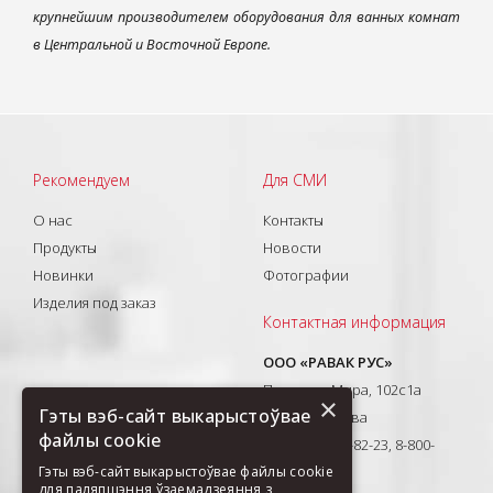
крупнейшим производителем оборудования для ванных комнат
в Центральной и Восточной Европе.
Рекомендуем
Для СМИ
О нас
Контакты
Продукты
Новости
Новинки
Фотографии
Изделия под заказ
Контактная информация
ООО «РАВАК РУС»
Проспект Мира, 102с1а
×
Гэты вэб-сайт выкарыстоўвае
129626, Москва
файлы cookie
T: +7(495) 710-82-23, 8-800-
Гэты вэб-сайт выкарыстоўвае файлы cookie
333-41-51
для паляпшэння ўзаемадзеяння з