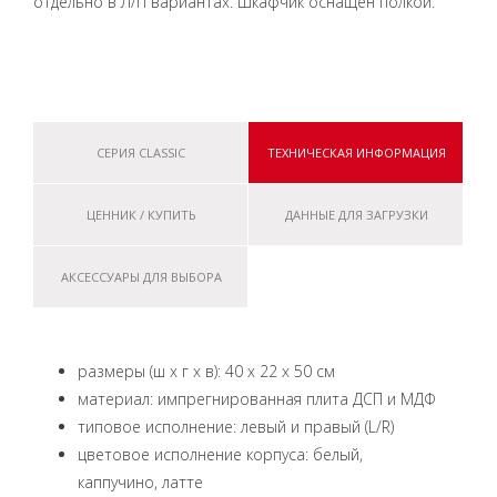
отдельно в Л/П вариантах. Шкафчик оснащен полкой.
СЕРИЯ CLASSIC
ТЕХНИЧЕСКАЯ ИНФОРМАЦИЯ
ЦЕННИК / КУПИТЬ
ДАННЫЕ ДЛЯ ЗАГРУЗКИ
АКСЕССУАРЫ ДЛЯ ВЫБОРА
размеры (ш x г x в): 40 x 22 x 50 см
материал: импрегнированная плита ДСП и МДФ
типовое исполнение: левый и правый (L/R)
цветовое исполнение корпуса: белый,
каппучино, латте